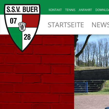
KONTAKT
TENNIS
ANFAHRT
DOWNLO
STARTSEITE
NEW