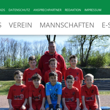
ADS
DATENSCHUTZ
ANSPRECHPARTNER
REDAKTION
IMPRESSUM
S
VEREIN
MANNSCHAFTEN
E-